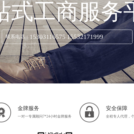
站式工商服务
15303116575 15532171999
联系电话：
立即咨询
金牌服务
安全保障
一对一专属顾问7*24小时金牌服务
全程专人代理，