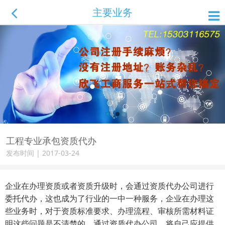
主要业务
工程专业承包资质代办
发布时间 | 2017-03-24
企业在办理资质或者资质升级时，会通过资质代办公司进行
委托代办，这也成为了行业的一中一种服务，企业在办理这
些业务时，对于资质标准要求、办理流程、审核所需材料证
明这些问题是不清楚的，通过资质代办公司，将自己应提供