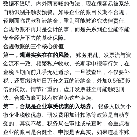
数据不透明、内外两套账的做法，现在很容易被系统
自动识别并触发预警。如果企业的账目长期不合规，
轻则面临罚款和滞纳金，重则可能被追究法律责任。
合规做账不再只是会计的事，而是关系到企业能不能
安全经营下去的基础保障。
合规做账的三个核心价值
第一，规避实实在在的风险。
账务混乱、发票流与资
金流不一致、频繁私户收款、长期零申报等行为，在
金税四期面前几乎无处遁形。一旦被查出，不仅要补
税，还要缴纳每日万分之五的滞纳金，外加0.5倍到5
倍的罚款。情节严重的，虚开发票甚至可能触犯刑
法。合规做账可以有效避免这些麻烦。
第二，合规是企业享受优惠的入场券。
很多人以为小
微企业税收优惠、研发费用加计扣除等政策是自动享
受的，其实不然。税务局在审批或核查时，会重点看
企业的账目是否健全、申报是否真实。如果连基本账