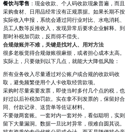
餐饮与零售
：现金收款、个人码收款现象普遍，而且
采购食材、日用品经常没有正规票据。如果长期不按
实际收入申报，系统会通过同行业对比、水电消耗、
员工人数等反推收入，发现异常后要求企业解释。到
那时补税加罚款，反而得不偿失。
合规做账并不难，关键是找对人、用对方法
很多老板觉得合规做账很麻烦，或者担心成本太高。
实际上，只要做到以下几点，就能大大降低风险：
所有业务收入尽量通过对公账户或合规的收款码收
取，避免频繁使用个人卡收取经营款项。
采购时尽量索要发票，即使当时多付几个点的税，也
好过以后补税加罚款。实在拿不到发票的，保留好合
同、付款记录、送货单等佐证材料。
不要做两套账。一套对内一套对外，看似聪明，实则
留下大量漏洞。数据一旦比对异常，很难自圆其说。
找有资质的专业代账公司或会计，而不是随便找个亲